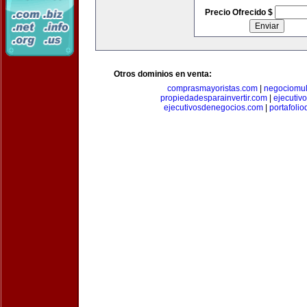
Precio Ofrecido $
Otros dominios en venta:
comprasmayoristas.com
|
negociomul
propiedadesparainvertir.com
|
ejecutiv
ejecutivosdenegocios.com
|
portafoli