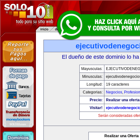
ejecutivodenegoc
El dueño de este dominio lo ha
Mayusculas:
EJECUTIVODENEG
Minusculas:
ejecutivodenegocio
Longitud:
19 caracteres
Categorias:
Negocios
,
Profesio
Precio:
Realizar una oferta
Visitar!
ejecutivodenegoci
Serán consideradas ofer
Realizar una Oferta