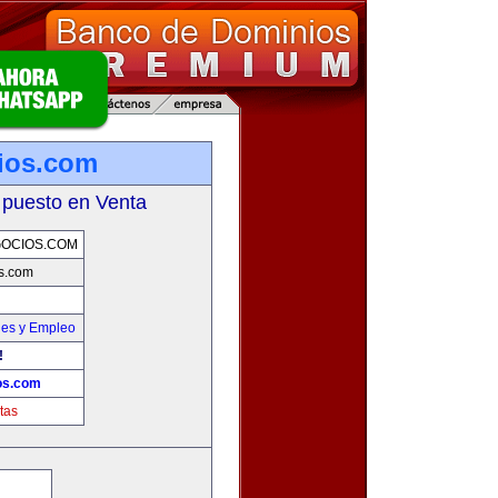
ios.com
 puesto en Venta
OCIOS.COM
s.com
nes y Empleo
!
os.com
tas