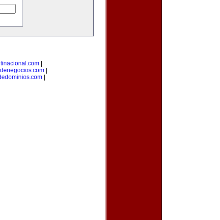
tinacional.com
|
odenegocios.com
|
odedominios.com
|