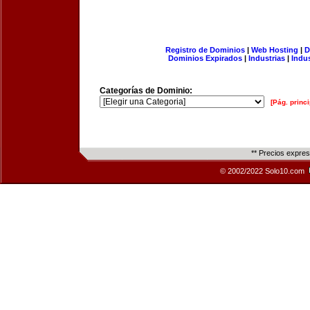
Registro de Dominios
|
Web Hosting
|
D
Dominios Expirados
|
Industrias
|
Indu
Categorías de Dominio:
[Pág. princi
** Precios expre
© 2002/2022 Solo10.com