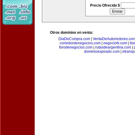
Precio Ofrecido $
Otros dominios en venta:
DiaDeCompra.com
|
VentaDeAutomotores.co
corredordenegocios.com
|
negociofx.com
|
bi
forodenegocios.com
|
rutasdeargentina.com
|
dominioexpirado.com
|
etransp