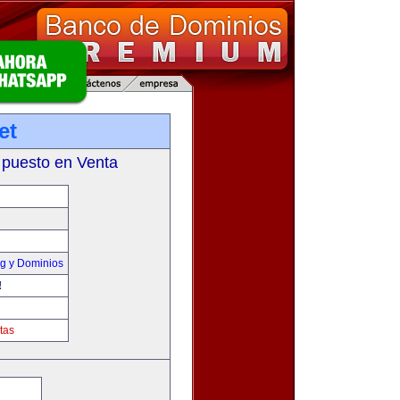
et
 puesto en Venta
g y Dominios
!
tas