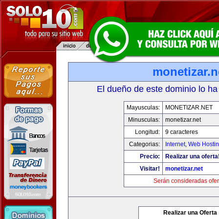
monetizar.n
El dueño de este dominio lo ha
Mayusculas:
MONETIZAR.NET
Minusculas:
monetizar.net
Longitud:
9 caracteres
Categorias:
Internet
,
Web Hostin
Precio:
Realizar una oferta
Visitar!
monetizar.net
Serán consideradas ofer
Realizar una Oferta