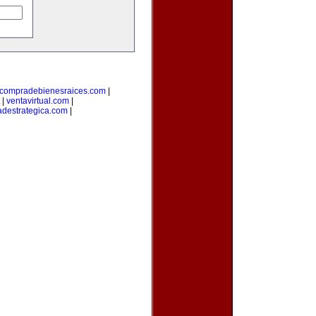
compradebienesraices.com
|
|
ventavirtual.com
|
adestrategica.com
|