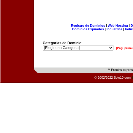
Registro de Dominios
|
Web Hosting
|
D
Dominios Expirados
|
Industrias
|
Indu
Categorías de Dominio:
[Pág. princi
** Precios expre
© 2002/2022 Solo10.com