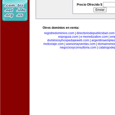
Precio Ofrecido $
Otros dominios en venta:
registredominios.com
|
directoriodepublicidad.com
expoguia.com
|
e-monetization.com
|
emp
dominiosyhospedajeweb.com
|
argentinaemple
motoviaje.com
|
asesoriayventas.com
|
domainsmon
negociosyconsultoria.com
|
catalogode