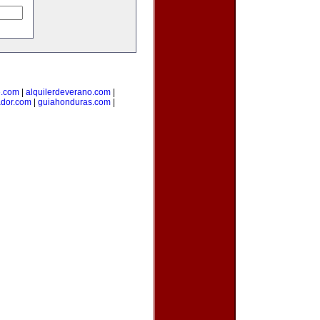
e.com
|
alquilerdeverano.com
|
ador.com
|
guiahonduras.com
|