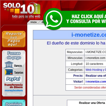
i-monetize.
El dueño de este dominio lo ha
Mayusculas:
I-MONETIZE.C
Minusculas:
i-monetize.com
Longitud:
10 caracteres
Categorias:
Web Hosting y 
Precio:
Realizar una of
Visitar!
i-monetize.co
Serán consideradas ofer
Realizar una Oferta