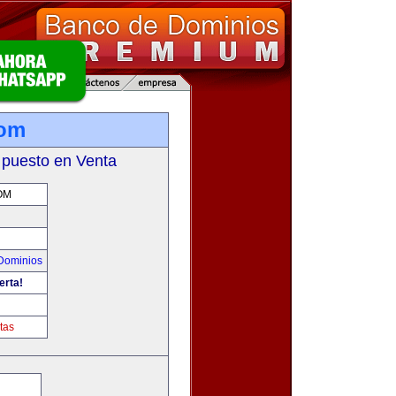
com
 puesto en Venta
OM
Dominios
erta!
m
tas