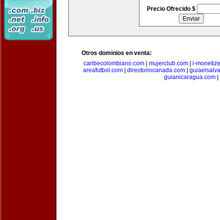
Precio Ofrecido $
Otros dominios en venta:
caribecolombiano.com
|
mujerclub.com
|
i-monetiz
areafutbol.com
|
directoriocanada.com
|
guiaelsalv
guianicaragua.com
|