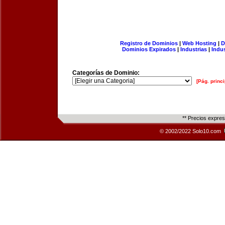
Registro de Dominios
|
Web Hosting
|
D
Dominios Expirados
|
Industrias
|
Indu
Categorías de Dominio:
[Pág. princi
** Precios expre
© 2002/2022 Solo10.com