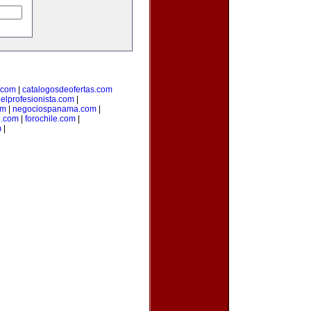
.com
|
catalogosdeofertas.com
|
elprofesionista.com
|
om
|
negociospanama.com
|
l.com
|
forochile.com
|
m
|