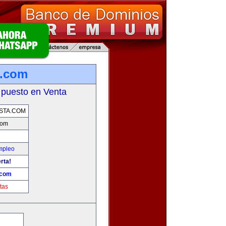
a.com
 puesto en Venta
STA.COM
com
mpleo
rta!
.com
tas